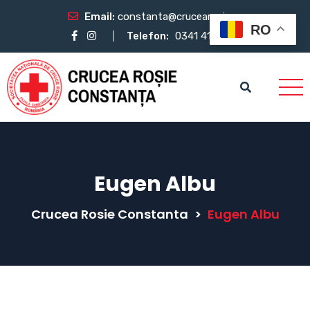
Email:
constanta@crucearosie.ro
RO
Telefon:
0341 412 483
Eugen Albu
Crucea Rosie Constanta
>
Eugen Albu