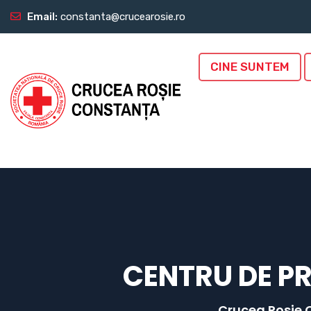
Email:
constanta@crucearosie.ro
CINE SUNTEM
CENTRU DE P
Crucea Rosie